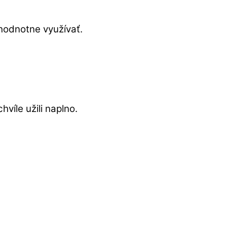
hodnotne využívať.
víle užili naplno.