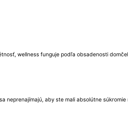
étnosť, wellness funguje podľa obsadenosti domče
a neprenajímajú, aby ste mali absolútne súkromie n